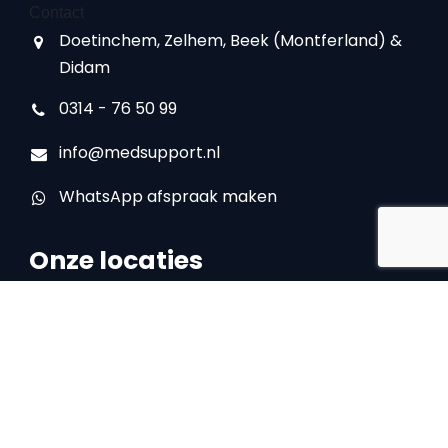
Contact
Doetinchem, Zelhem, Beek (Montferland) &
Didam
0314 - 76 50 99
info@medsupport.nl
WhatsApp afspraak maken
Onze locaties
Locatie Doetinchem
IJsselstraat 16
7008 AA Doetinchem
0314 – 76 50 99
Locatie Zelhem