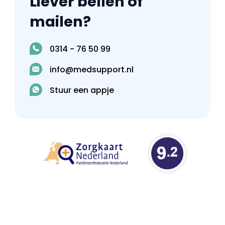
Liever bellen of
mailen?
0314 - 76 50 99
info@medsupport.nl
Stuur een appje