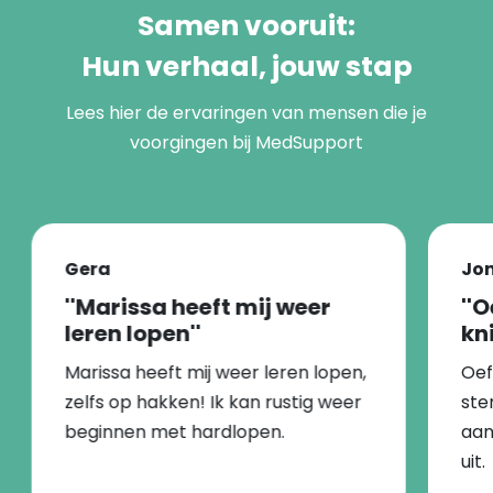
Samen vooruit:
Hun verhaal, jouw stap
Lees hier de ervaringen van mensen die je
voorgingen bij MedSupport
Gera
Jon
''Marissa heeft mij weer
''
leren lopen''
kni
Marissa heeft mij weer leren lopen,
Oef
zelfs op hakken! Ik kan rustig weer
ste
beginnen met hardlopen.
aan
uit.