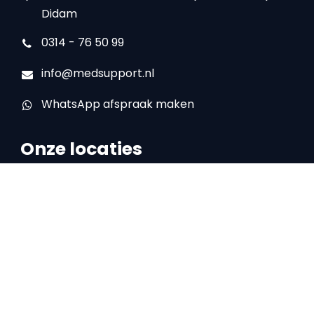
Didam
0314 - 76 50 99
info@medsupport.nl
WhatsApp afspraak maken
Onze locaties
Locatie Doetinchem
IJsselstraat 16
7008 AA Doetinchem
0314 – 76 50 99
Locatie Zelhem
Halseweg 27D
7021 HV Zelhem