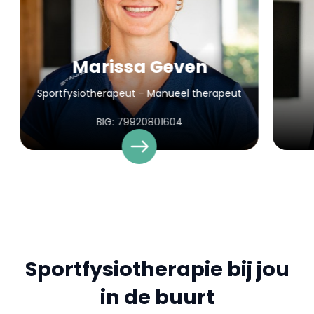
Marissa Geven
Sportfysiotherapeut - Manueel therapeut
BIG: 79920801604
Sportfysiotherapie bij jou
in de buurt