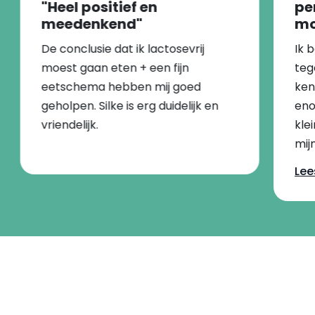
"Heel positief en
pe
meedenkend"
mo
De conclusie dat ik lactosevrij
Ik b
moest gaan eten + een fijn
teg
eetschema hebben mij goed
ken
geholpen. Silke is erg duidelijk en
eno
vriendelijk.
kle
mijn
haa
Lee
ik d
hui
ik 