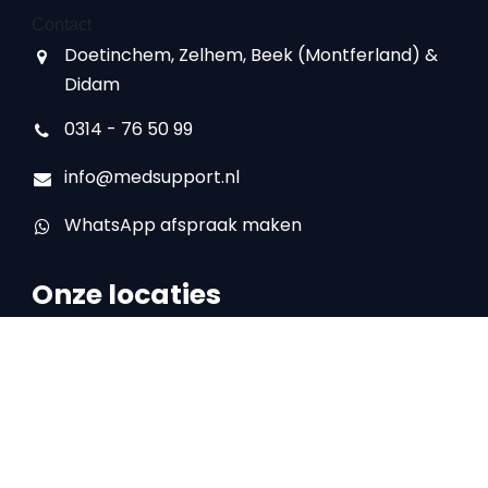
Contact
Doetinchem, Zelhem, Beek (Montferland) &
Didam
0314 - 76 50 99
info@medsupport.nl
WhatsApp afspraak maken
Onze locaties
Locatie Doetinchem
IJsselstraat 16
7008 AA Doetinchem
0314 – 76 50 99
Locatie Zelhem