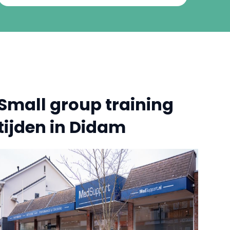
gaan denken om hard te lopen
met mijn honden.''
Small group training
tijden in Didam