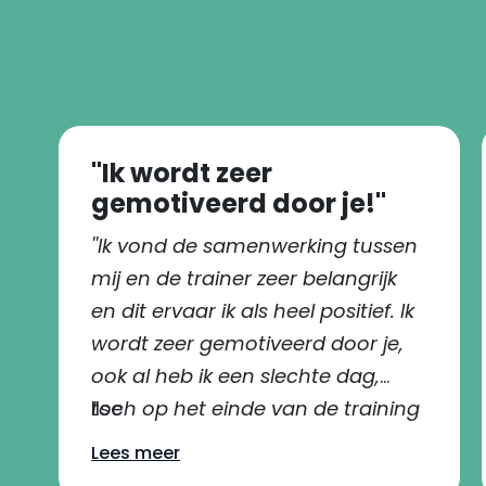
''Ik wordt zeer
gemotiveerd door je!''
''Ik vond de samenwerking tussen
mij en de trainer zeer belangrijk
en dit ervaar ik als heel positief. Ik
wordt zeer gemotiveerd door je,
ook al heb ik een slechte dag,
toch op het einde van de training
Ilse
ben ik weer helemaal
Lees meer
gemotiveerd om door te gaan..''