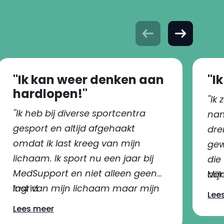
''Ik kan weer denken aan
''
hardlopen!''
''I
''Ik heb bij diverse sportcentra
nam
gesport en altijd afgehaakt
dre
omdat ik last kreeg van mijn
gew
lichaam. Ik sport nu een jaar bij
die
MedSupport en niet alleen geen
aan
Mij
last van mijn lichaam maar mijn
Ingrid
opp
Lee
conditie is stukken vooruit
Lees meer
gegaan waardoor ik ook weer kan