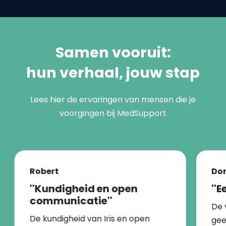
Samen vooruit:
hun verhaal, jouw stap
Lees hier de ervaringen van mensen die je
voorgingen bij MedSupport
Robert
Dor
''Kundigheid en open
''
communicatie''
De 
De kundigheid van Iris en open
gee