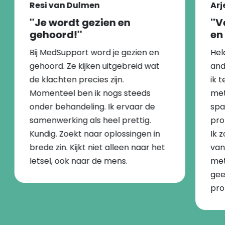
Resi van Dulmen
Arj
''Je wordt gezien en
''
gehoord!''
en 
Bij MedSupport word je gezien en
Hel
gehoord. Ze kijken uitgebreid wat
and
de klachten precies zijn.
ik 
Momenteel ben ik nogs steeds
met
onder behandeling. Ik ervaar de
spa
samenwerking als heel prettig.
pro
Kundig. Zoekt naar oplossingen in
Ik 
brede zin. Kijkt niet alleen naar het
van
letsel, ook naar de mens.
met
gee
pro