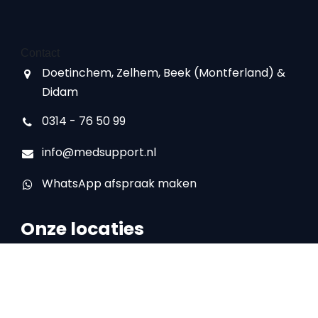
Contact
Doetinchem, Zelhem, Beek (Montferland) &
Didam
0314 - 76 50 99
info@medsupport.nl
WhatsApp afspraak maken
Onze locaties
Locatie Doetinchem
IJsselstraat 16
7008 AA Doetinchem
0314 – 76 50 99