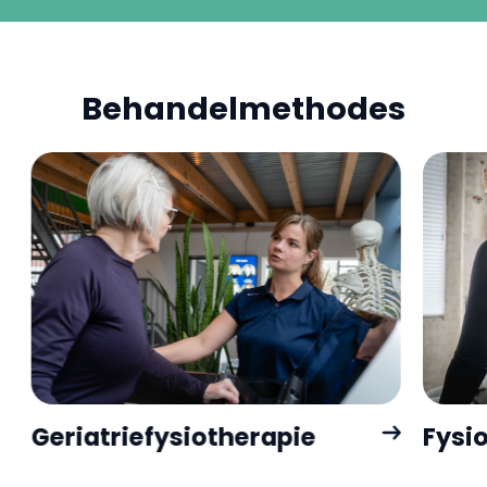
Behandelmethodes
Geriatriefysiotherapie
Fysi