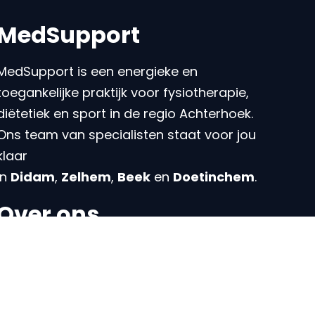
MedSupport
MedSupport is een energieke en
toegankelijke praktijk voor fysiotherapie,
diëtetiek en sport in de regio Achterhoek.
Ons team van specialisten staat voor jou
klaar
in
Didam
,
Zelhem
,
Beek
en
Doetinchem
.
Over ons
Over MedSupport
Ons team
Intake