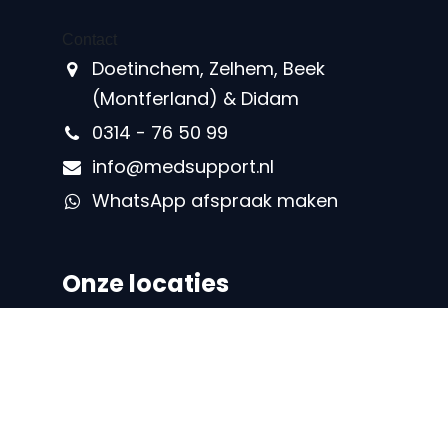
Contact
Doetinchem, Zelhem, Beek
(Montferland) & Didam
0314 - 76 50 99
info@medsupport.nl
WhatsApp afspraak maken
Onze locaties
Locatie Doetinchem
IJsselstraat 16
7008 AA Doetinchem
0314 – 76 50 99