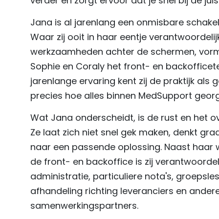
verder en zorgt ervoor dat je snel bij de ju
Jana is al jarenlang een onmisbare schake
Waar zij ooit in haar eentje verantwoordelij
werkzaamheden achter de schermen, vorm
Sophie en Coraly het front- en backofficet
jarenlange ervaring kent zij de praktijk als 
precies hoe alles binnen MedSupport georg
Wat Jana onderscheidt, is de rust en het over
Ze laat zich niet snel gek maken, denkt gra
naar een passende oplossing. Naast haar
de front- en backoffice is zij verantwoordel
administratie, particuliere nota's, groepsle
afhandeling richting leveranciers en ander
samenwerkingspartners.