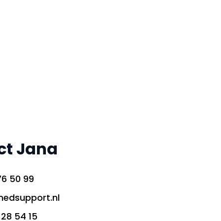
ct Jana
76 50 99
edsupport.nl
 28 54 15