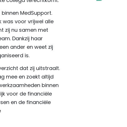
iste collega terechtkomt.
l binnen MedSupport.
k was voor vrijwel alle
t zij nu samen met
eam. Dankzij haar
geen ander en weet zij
aniseerd is.
zicht dat zij uitstraalt.
ag mee en zoekt altijd
 werkzaamheden binnen
ijk voor de financiële
ssen en de financiële
e