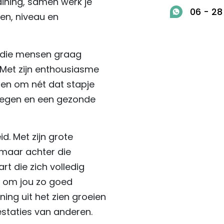
aining, samen werk je
06 - 28
en, niveau en
r die mensen graag
. Met zijn enthousiasme
eren om nét dat stapje
bewegen en een gezonde
id. Met zijn grote
 maar achter die
rt die zich volledig
an om jou zo goed
ning uit het zien groeien
estaties van anderen.