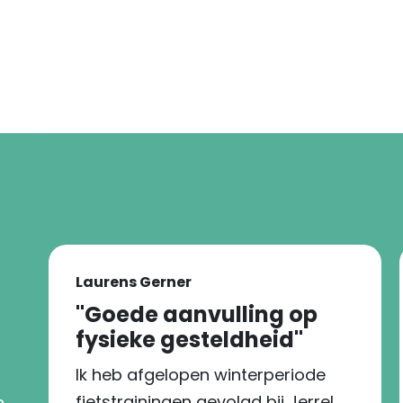
Laurens Gerner
''Goede aanvulling op
fysieke gesteldheid''
Ik heb afgelopen winterperiode
fietstrainingen gevolgd bij Jerrel.
n