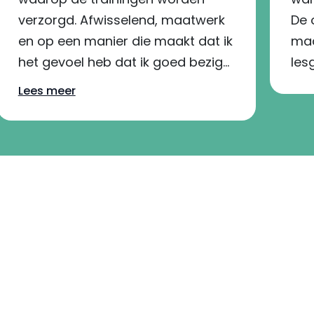
verzorgd. Afwisselend, maatwerk
De 
en op een manier die maakt dat ik
maa
het gevoel heb dat ik goed bezig
les
ben. Ik voel vooruitgang en
mot
Lees meer
daardoor meer vertrouwen!