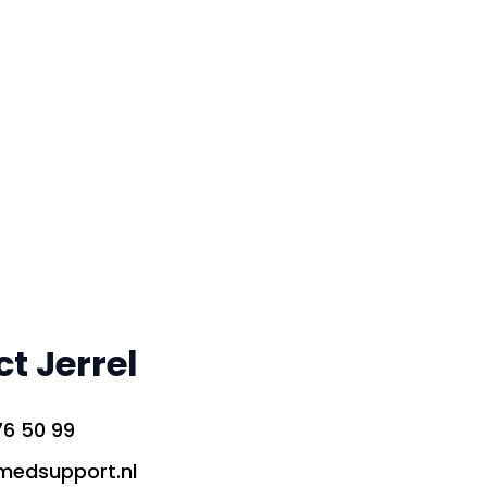
t Jerrel
76 50 99
medsupport.nl