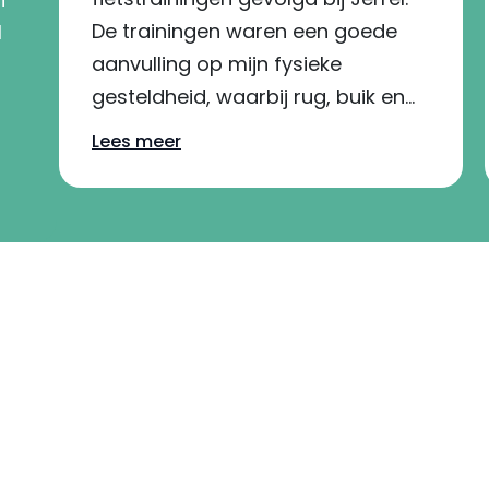
De trainingen waren een goede
l
aanvulling op mijn fysieke
gesteldheid, waarbij rug, buik en
schouders op een gevarieerde
Lees meer
manier werden getraind. Jerrel
begeleidt uitstekend, legt alles
goed uit en zorgt ervoor dat de
oefeningen veilig en effectief
worden uitgevoerd. Ik zou deze
trainingen zeker aanraden.