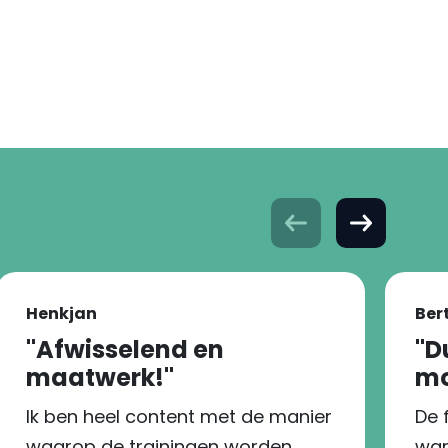
Henkjan
Ber
''Afwisselend en
''
maatwerk!''
mo
Ik ben heel content met de manier
De 
waarop de trainingen worden
war