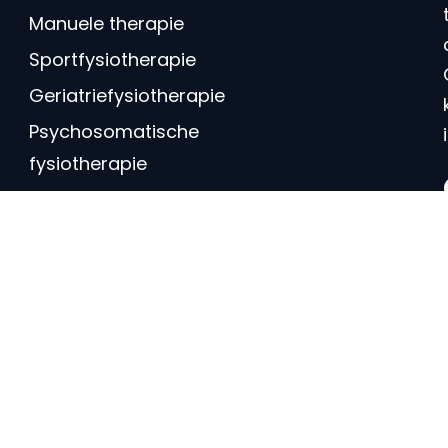
Manuele therapie
Sportfysiotherapie
Geriatriefysiotherapie
Psychosomatische
fysiotherapie
Schouderfysiotherapie
Bekkenfysiotherapie
Oedeemtherapie
Dry needling
Fysiotherapie aan huis
Fietsfysiotherapie