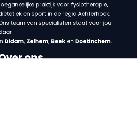
toegankelijke praktijk voor fysiotherapie,
diëtetiek en sport in de regio Achterhoek.
Ons team van specialisten staat voor jou
klaar
in
Didam
,
Zelhem
,
Beek
en
Doetinchem
.
Over ons
Over MedSupport
Ons team
Intake
Vergoeding