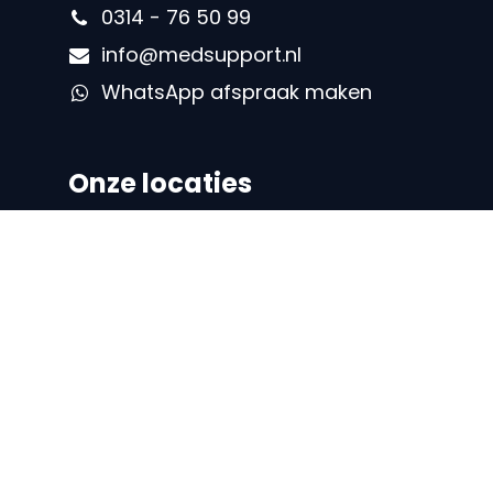
0314 - 76 50 99
info@medsupport.nl
WhatsApp afspraak maken
Onze locaties
Locatie Doetinchem
IJsselstraat 16
7008 AA Doetinchem
0314 – 76 50 99
Locatie Zelhem
Halseweg 27D
7021 HV Zelhem
0314 – 78 67 06