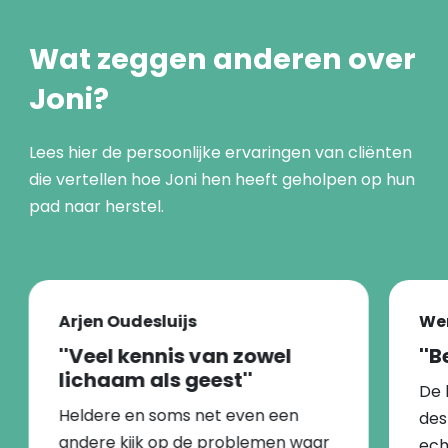
Wat zeggen anderen over
Joni?
Lees hier de persoonlijke ervaringen van cliënten
die vertellen hoe Joni hen heeft geholpen op hun
pad naar herstel.
Arjen Oudesluijs
We
''Veel kennis van zowel
''
lichaam als geest''
De 
Heldere en soms net even een
des
andere kijk op de problemen waar
ech