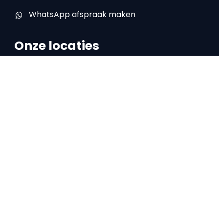
WhatsApp afspraak maken
Onze locaties
Locatie Doetinchem
IJsselstraat 16
7008 AA Doetinchem
0314 – 76 50 99
Locatie Zelhem
Halseweg 27D
7021 HV Zelhem
0314 – 78 67 06
Locatie Beek
Arnhemseweg 5
7037 CX Beek (Montferland)