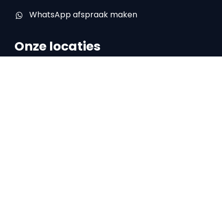
WhatsApp afspraak maken
Onze locaties
Locatie Doetinchem
IJsselstraat 16
7008 AA Doetinchem
0314 – 76 50 99
Locatie Zelhem
Halseweg 27D
7021 HV Zelhem
0314 – 78 67 06
Locatie Beek
Arnhemseweg 5
7037 CX Beek (Montferland)