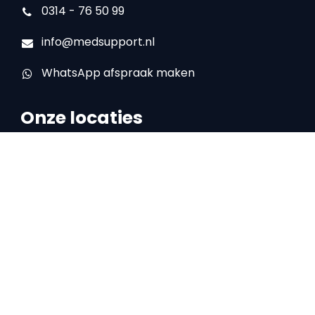
0314 - 76 50 99
info@medsupport.nl
WhatsApp afspraak maken
Onze locaties
Locatie Doetinchem
IJsselstraat 16
7008 AA Doetinchem
0314 – 76 50 99
Locatie Zelhem
Halseweg 27D
7021 HV Zelhem
0314 – 78 67 06