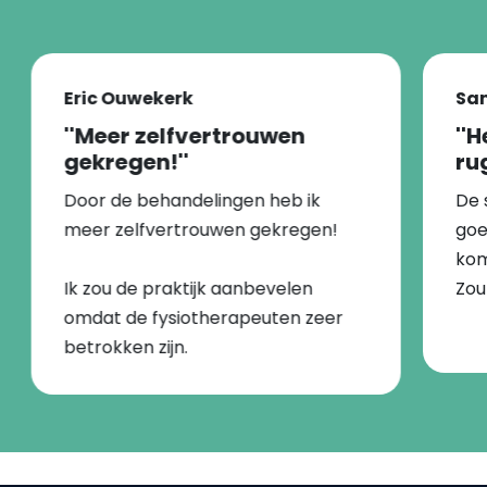
Eric Ouwekerk
Sa
''Meer zelfvertrouwen
''
gekregen!''
ru
Door de behandelingen heb ik
De 
meer zelfvertrouwen gekregen!
goe
ko
Ik zou de praktijk aanbevelen
Zou
omdat de fysiotherapeuten zeer
betrokken zijn.