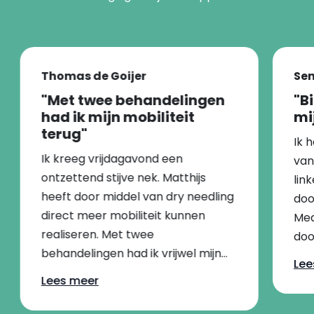
Thomas de Goijer
Sen
"Met twee behandelingen
"B
had ik mijn mobiliteit
mi
terug"
Ik 
Ik kreeg vrijdagavond een
van 
ontzettend stijve nek. Matthijs
lin
heeft door middel van dry needling
doo
direct meer mobiliteit kunnen
Med
realiseren. Met twee
doo
behandelingen had ik vrijwel mijn
bin
Lee
volledige mobiliteit terug.
kla
Lees meer
aan